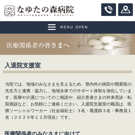
ホーム
至誠会について
理事長挨拶
外来の患者さまへ
入退院支援室
法人理念・基本方針・コンセプト
受付時間（診療・会計）
入院の患者さまへ
当院では、地域のみなさまを支えるため、県内外の病院や開業医の
病院概要
診療科のご案内（外来診察担当表）
入院のご案内
医療関係者の皆さまへ
先生方と連携・協力し、地域全体でのサポート体制を強化していま
す。医療や介護についてのご相談や、紹介患者さまの外来受診・転
患者さまの権利、患者さまへのお願い
ドクター紹介
入院中の生活について
入退院支援室
院相談など、お気軽にご連絡ください。入退院支援室の職員は、医
療ソーシャルワーカー（社会福祉士）３名・看護師３名・事務員１
個人情報保護
なゆたの森病院紹介
施設・設備のご案内
検査機器
名（２０２５年１２月現在）です。
至誠会グループ（関連施設）
診察の流れ
面会のご案内
至誠会グループ連絡先一覧
医療関係者のみなさまに向けて