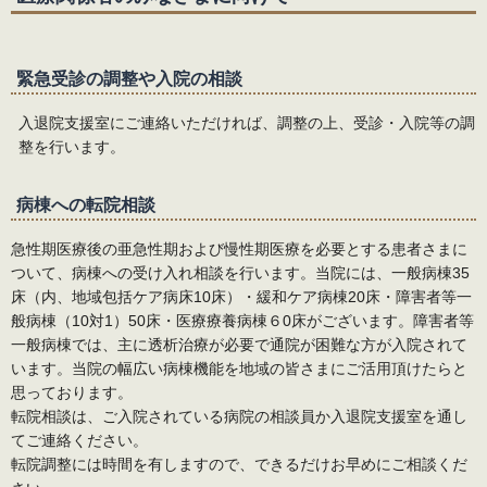
採用情報
交通アクセス
時間外・休日の救急・急患
お問合せ
緊急受診の調整や入院の相談
交通アクセス
入退院支援室にご連絡いただければ、調整の上、受診・入院等の調
整を行います。
病棟への転院相談
急性期医療後の亜急性期および慢性期医療を必要とする患者さまに
ついて、病棟への受け入れ相談を行います。当院には、一般病棟35
床（内、地域包括ケア病床10床）・緩和ケア病棟20床・障害者等一
般病棟（10対1）50床・医療療養病棟６0床がございます。障害者等
一般病棟では、主に透析治療が必要で通院が困難な方が入院されて
います。当院の幅広い病棟機能を地域の皆さまにご活用頂けたらと
思っております。
転院相談は、ご入院されている病院の相談員か入退院支援室を通し
てご連絡ください。
転院調整には時間を有しますので、できるだけお早めにご相談くだ