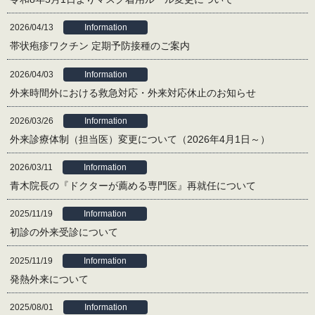
交通アクセス
時間外・休日の救急・急患
2026/04/13
Information
帯状疱疹ワクチン 定期予防接種のご案内
2026/04/03
Information
外来時間外における救急対応・外来対応休止のお知らせ
2026/03/26
Information
外来診療体制（担当医）変更について（2026年4月1日～）
2026/03/11
Information
青木院長の『ドクターが薦める専門医』再就任について
2025/11/19
Information
初診の外来受診について
2025/11/19
Information
発熱外来について
2025/08/01
Information