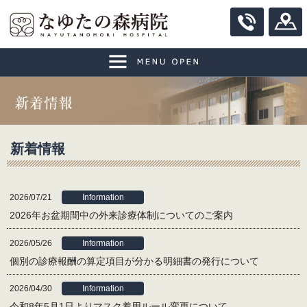
ホーム
至誠会について
理事長挨拶
外来の患者さまへ
新着情報
法人理念・基本方針・コンセプト
受付時間（診療・会計）
入院の患者さまへ
2026/07/21
Information
病院概要
診療科のご案内（外来診察担当表）
入院のご案内
医療関係者の皆さまへ
2026年お盆期間中の外来診療体制についてのご案内
患者さまの権利、患者さまへのお願い
ドクター紹介
入院中の生活について
入退院支援室
採用情報
2026/05/26
Information
個人情報保護
なゆたの森病院紹介
施設・設備のご案内
検査機器
お問合せ
個別の診療報酬の算定項目が分かる明細書の発行について
至誠会グループ（関連施設）
診察の流れ
面会のご案内
至誠会グループ連絡先一覧
交通アクセス
2026/04/30
Information
令和8年5月1日よりマスク着用ルール変更について